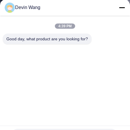
QUAN
Devin Wang
NHÀ
MÁY
4:39 PM
Good day, what product are you looking for?
KIỂM
SOÁT
CHẤT
LƯỢNG
LIÊN
HỆ
CHÚNG
TÔI
Màn hình lưới kim loại mở rộng lỗ