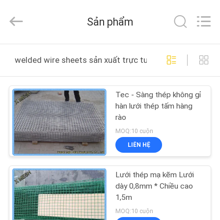
2026
Hebei
Qijie
Sản phẩm
Wire
Mesh
MFG
Co.,
Ltd.
NHÀ
All
welded wire sheets sản xuất trực tuyến
Rights
Reserved.
CÁC
Tec - Sàng thép không gỉ
SẢN
hàn lưới thép tấm hàng
PHẨM
rào
MOQ:10 cuộn
VỀ
LIÊN HỆ
CHÚNG
Lưới thép mạ kẽm Lưới
TÔI
dày 0,8mm * Chiều cao
1,5m
THAM
MOQ:10 cuộn