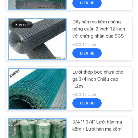
LIÊN HỆ
QUAN
NHÀ
Dây hàn mạ kẽm nhúng
MÁY
nóng cuộn 2 inch 12 inch
với chứng nhận của SGS
KIỂM
MOQ:10 cuộn
LIÊN HỆ
SOÁT
CHẤT
Lưới thép bọc nhựa cho
LƯỢNG
gà 3/4 inch Chiều cao
1,2m
MOQ:10 cuộn
LIÊN
LIÊN HỆ
HỆ
CHÚNG
3/4 "* 3/4" Lưới hàn mạ
TÔI
kẽm / Lưới hàn mạ kẽm