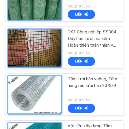
MOQ:10 cuộn
YÊU
LIÊN HỆ
CẦU
BÁO
1X1 Công nghiệp SS304
GIÁ
Dây hàn Lưới mạ kẽm
Hoàn thiện thân thiện với
môi
MOQ:10 cuộn
SƠ
LIÊN HỆ
ĐỒ
TRANG
Tấm lưới hàn vuông, Tấm
WEB
hàng rào lưới hàn 23/8/9
MOQ:10 cuộn
PRIVACY
LIÊN HỆ
POLICY
Vật liệu xây dựng Tấm