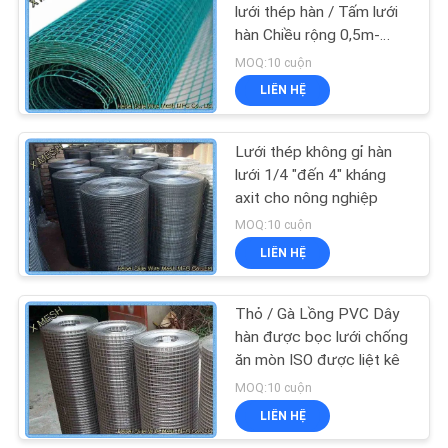
lưới thép hàn / Tấm lưới
hàn Chiều rộng 0,5m-
2,0m
MOQ:10 cuộn
LIÊN HỆ
Lưới thép không gỉ hàn
lưới 1/4 "đến 4" kháng
axit cho nông nghiệp
MOQ:10 cuộn
LIÊN HỆ
Thỏ / Gà Lồng PVC Dây
hàn được bọc lưới chống
ăn mòn ISO được liệt kê
MOQ:10 cuộn
LIÊN HỆ