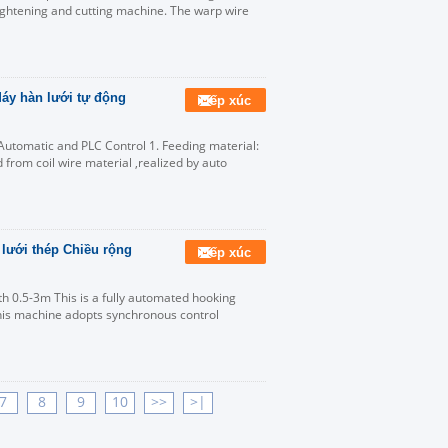
aightening and cutting machine. The warp wire
áy hàn lưới tự động
Tiếp xúc
utomatic and PLC Control 1. Feeding material:
from coil wire material ,realized by auto
lưới thép Chiều rộng
Tiếp xúc
 0.5-3m This is a fully automated hooking
is machine adopts synchronous control
7
8
9
10
>>
>|