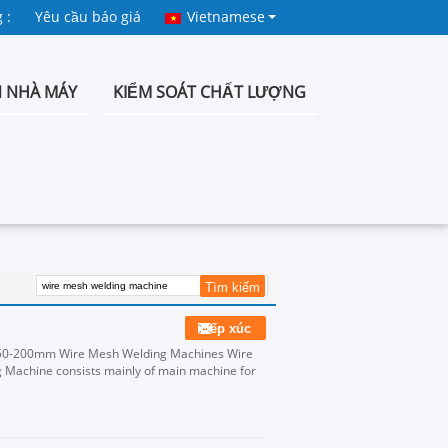
 :
Yêu cầu báo giá
Vietnamese
 NHÀ MÁY
KIỂM SOÁT CHẤT LƯỢNG
Tiếp xúc
50-200mm Wire Mesh Welding Machines Wire
 Machine consists mainly of main machine for