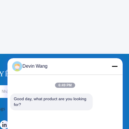
Devin Wang
YÊU CẦU BÁO GIÁ
6:49 PM
Gửi
Good day, what product are you looking 
for?
sgs