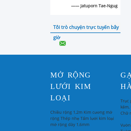
—— Jatuporn Tae-Ngug
Tôi trò chuyện trực tuyến bây
giờ
MỞ RỘNG
G
LƯỚI KIM
H
LOẠI
Trục
kẽm, 
Chiều rộng 1,2m Kim cương mở
Chữ 
rộng Thép nhẹ Tấm lưới kim loại
mở rộng dày 1,6mm
Vườn