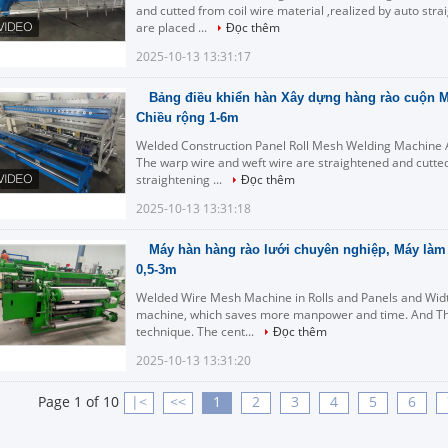
and cutted from coil wire material ,realized by auto str
are placed ...
Đọc thêm
2025-10-13 13:31:17
Bảng điều khiển hàn Xây dựng hàng rào cuộn M
Chiều rộng 1-6m
Welded Construction Panel Roll Mesh Welding Machine A
The warp wire and weft wire are straightened and cutted 
straightening ...
Đọc thêm
2025-10-13 13:31:18
Máy hàn hàng rào lưới chuyên nghiệp, Máy làm 
0,5-3m
Welded Wire Mesh Machine in Rolls and Panels and Width
machine, which saves more manpower and time. And Th
technique. The cent...
Đọc thêm
2025-10-13 13:31:20
Page 1 of 10
|<
<<
1
2
3
4
5
6