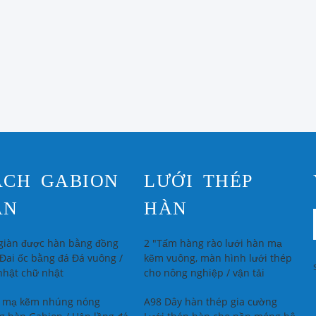
ẠCH GABION
LƯỚI THÉP
ÀN
HÀN
 giàn được hàn bằng đồng
2 "Tấm hàng rào lưới hàn mạ
Đai ốc bằng đá Đá vuông /
kẽm vuông, màn hình lưới thép
nhật chữ nhật
cho nông nghiệp / vận tải
 mạ kẽm nhúng nóng
A98 Dây hàn thép gia cường