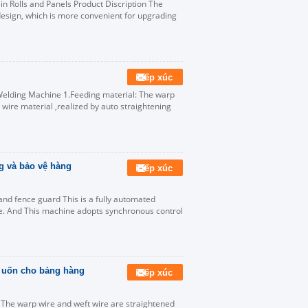
Rolls and Panels Product Discription The
esign, which is more convenient for upgrading
Tiếp xúc
Welding Machine 1.Feeding material: The warp
 wire material ,realized by auto straightening
g và bảo vệ hàng
Tiếp xúc
nd fence guard This is a fully automated
. And This machine adopts synchronous control
g uốn cho bảng hàng
Tiếp xúc
The warp wire and weft wire are straightened