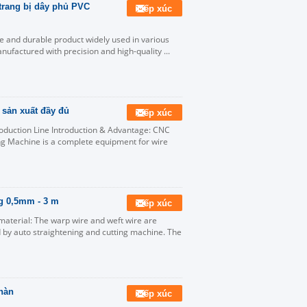
trang bị dây phủ PVC
Tiếp xúc
e and durable product widely used in various
anufactured with precision and high-quality ...
 sản xuất đầy đủ
Tiếp xúc
oduction Line Introduction & Advantage: CNC
 Machine is a complete equipment for wire
g 0,5mm - 3 m
Tiếp xúc
aterial: The warp wire and weft wire are
d by auto straightening and cutting machine. The
 hàn
Tiếp xúc