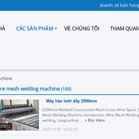
doanh số bán hàng
HÀ
CÁC SẢN PHẨM
VỀ CHÚNG TÔI
THAM QUAN
achine
ire mesh welding machine
(100)
Máy hàn lưới dây 2500mm
2500mm Welded Construction Mesh Cross Wire Space 
Mesh Welding Machine Introduction: Wire Mesh Welding
welding, Longitudinal ...
Đọc thêm
2025-12-01 16:32:33