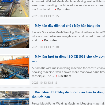
Automatic Welded Mesh Machine Making Welded Mesh in 
steel mesh welding machine adopts modular structure d
the functional ...
Đọc thêm
2025-10-13 13:31:25
Máy hàn dây điện tại chỗ / Máy hàn hàng rào
Electric Spot Wire Mesh Welding Machine/Fence Panel 
wire and weft wire are straightened and cutted from coil
and ...
Đọc thêm
2025-10-13 13:31:18
Máy làm lưới tự động ISO CE SGS cho xây dựn
rào
Automatic wire mesh welding machine for construction a
hooking machine, which saves more manpower and time
technique. The ...
Đọc thêm
2025-10-13 13:31:21
Điều khiển PLC Máy dệt lưới hoàn toàn tự độn
rào lưới hàn
Fence Mesh Panel Welding Machine 1.Feeding material: 