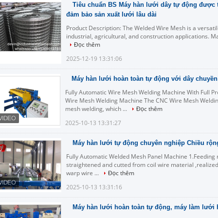
Tiêu chuẩn BS Máy hàn lưới dây tự động được 
đảm bảo sản xuất lưới lâu dài
Product Description: The Welded Wire Mesh is a versatil
industrial, agricultural, and construction applications. M
Đọc thêm
2025-12-19 13:31:06
Máy hàn lưới hoàn toàn tự động với dây chuyền
Fully Automatic Wire Mesh Welding Machine With Full Pr
Wire Mesh Welding Machine The CNC Wire Mesh Welding
mesh welding, which ...
Đọc thêm
2025-10-13 13:31:27
Máy hàn lưới tự động chuyên nghiệp Chiều rộn
Fully Automatic Welded Mesh Panel Machine 1.Feeding m
straightened and cutted from coil wire material ,realize
warp wire ...
Đọc thêm
2025-10-13 13:31:16
Máy hàn lưới hoàn toàn tự động, máy làm lưới