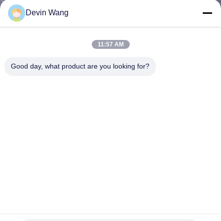
QUAN
Devin Wang
NHÀ
MÁY
11:57 AM
Good day, what product are you looking for?
KIỂM
SOÁT
CHẤT
LƯỢNG
LIÊN
HỆ
CHÚNG
TÔI
Lưới màn hình 1,5mm dệt tự làm sạch, lưới màn hình rung