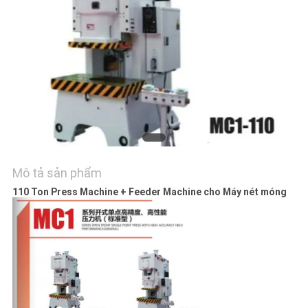
YÊU
CẦU
BÁO
GIÁ
SƠ
ĐỒ
Mô tả sản phẩm
TRANG
110 Ton Press Machine + Feeder Machine cho Máy nét móng
WEB
PRIVACY
POLICY