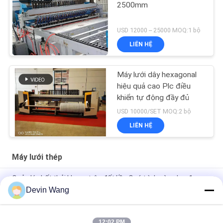
2500mm
USD 12000 -- 25000 MOQ:1 bộ
LIÊN HỆ
Máy lưới dây hexagonal
hiệu quả cao Plc điều
khiển tự động đầy đủ
USD 10000/SET MOQ:2 bộ
LIÊN HỆ
Máy lưới thép
Quản lý chất thải khoan trên đất liền Quá trình sàng lọc đa
tầng Cài đặt màn hình điều chỉnh
Devin Wang
Thiết bị khoan dầu Máy Mi Swaco Máy làm sạch bùn màn hình
rung động Máy xoáy đá phiến
12:02 PM