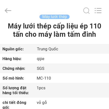
2026
Hebei
Qijie
Wire
Mesh
Máy lưới thép
MFG
Co.,
Ltd.
Máy lưới thép cấp liệu ép 110
NHÀ
All
Rights
tấn cho máy làm tấm đinh
Reserved.
CÁC
SẢN
Nguồn gốc:
Trung Quốc
PHẨM
Hàng hiệu:
qijie
Chứng nhận:
SGS
VỀ
Số mô hình:
MC-110
CHÚNG
Số lượng đặt
1pcs
TÔI
hàng tối thiểu:
chi tiết đóng
vỏ gỗ
THAM
gói: