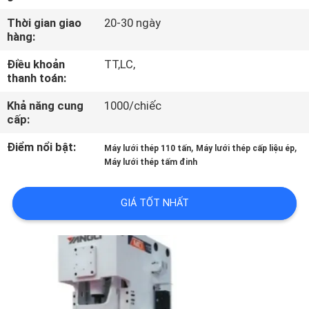
QUAN
Thời gian giao
20-30 ngày
NHÀ
hàng:
MÁY
Điều khoản
TT,LC,
thanh toán:
KIỂM
Khả năng cung
1000/chiếc
cấp:
SOÁT
CHẤT
Điểm nổi bật:
,
,
Máy lưới thép 110 tấn
Máy lưới thép cấp liệu ép
Máy lưới thép tấm đinh
LƯỢNG
GIÁ TỐT NHẤT
LIÊN
HỆ
CHÚNG
TÔI