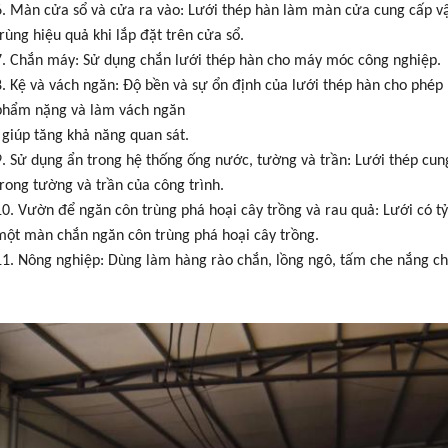
6. Màn cửa sổ và cửa ra vào: Lưới thép hàn làm màn cửa cung cấp vậ
trùng hiệu quả khi lắp đặt trên cửa sổ.
7. Chắn máy: Sử dụng chắn lưới thép hàn cho máy móc công nghiệp.
8. Kệ và vách ngăn: Độ bền và sự ổn định của lưới thép hàn cho phép
phẩm nặng và làm vách ngăn
, giúp tăng khả năng quan sát.
9. Sử dụng ẩn trong hệ thống ống nước, tường và trần: Lưới thép cun
trong tường và trần của công trình.
10. Vườn để ngăn côn trùng phá hoại cây trồng và rau quả: Lưới có t
một màn chắn ngăn côn trùng phá hoại cây trồng.
11. Nông nghiệp: Dùng làm hàng rào chắn, lồng ngô, tấm che nắng ch