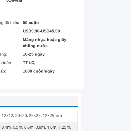
01WWM
g tối thiểu:
50 cuộn
USD9.90-USD45.90
Màng nhựa hoặc giấy
chống nước
àng:
10-25 ngày
h toán:
TT,LC,
ấp:
1000 cuộn/ngày
12×12, 20×20, 25×25, 12×25mm
0,4m, 0,5m, 0,6m, 0,8m, 1,0m, 1,25m,