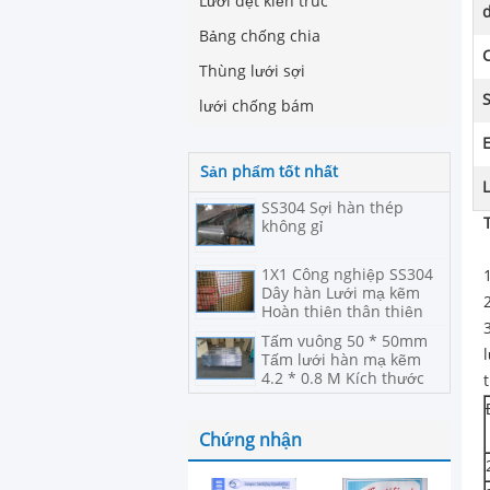
Lưới dệt kiến ​​​​trúc
d
Bảng chống chia
Thùng lưới sợi
lưới chống bám
E
Sản phẩm tốt nhất
L
SS304 Sợi hàn thép
không gỉ
1X1 Công nghiệp SS304
Dây hàn Lưới mạ kẽm
Hoàn thiện thân thiện
với môi
Tấm vuông 50 * 50mm
Tấm lưới hàn mạ kẽm
4.2 * 0.8 M Kích thước
Chứng nhận