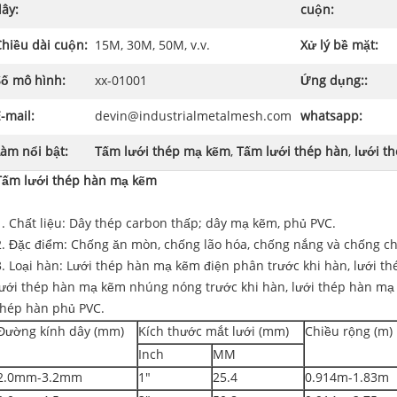
ây:
cuộn:
Chiều dài cuộn:
15M, 30M, 50M, v.v.
Xử lý bề mặt:
Số mô hình:
xx-01001
Ứng dụng::
-mail:
devin@industrialmetalmesh.com
whatsapp:
àm nổi bật:
Tấm lưới thép mạ kẽm
,
Tấm lưới thép hàn
,
lưới t
Tấm lưới thép hàn mạ kẽm
1. Chất liệu: Dây thép carbon thấp; dây mạ kẽm, phủ PVC.
2. Đặc điểm: Chống ăn mòn, chống lão hóa, chống nắng và chống chịu
3. Loại hàn: Lưới thép hàn mạ kẽm điện phân trước khi hàn, lưới t
lưới thép hàn mạ kẽm nhúng nóng trước khi hàn, lưới thép hàn mạ
thép hàn phủ PVC.
Đường kính dây (mm)
Kích thước mắt lưới (mm)
Chiều rộng (m)
Inch
MM
2.0mm-3.2mm
1"
25.4
0.914m-1.83m