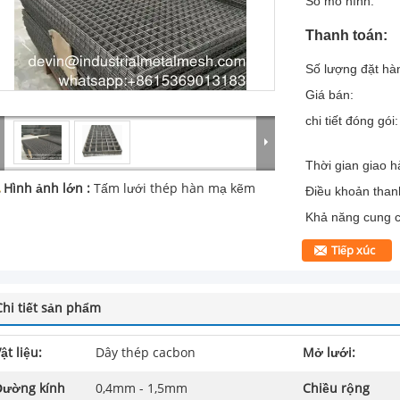
Số mô hình:
Thanh toán:
Số lượng đặt hàn
Giá bán:
chi tiết đóng gói:
Thời gian giao h
Hình ảnh lớn :
Tấm lưới thép hàn mạ kẽm
Điều khoản than
Khả năng cung c
Tiếp xúc
Chi tiết sản phẩm
ật liệu:
Dây thép cacbon
Mở lưới:
Đường kính
0,4mm - 1,5mm
Chiều rộng