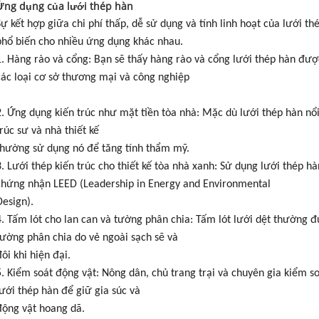
Ứng dụng của lưới thép hàn
Sự kết hợp giữa chi phí thấp, dễ sử dụng và tính linh hoạt của lưới t
phổ biến cho nhiều ứng dụng khác nhau.
1. Hàng rào và cổng: Bạn sẽ thấy hàng rào và cổng lưới thép hàn được
các loại cơ sở thương mại và công nghiệp
2. Ứng dụng kiến trúc như mặt tiền tòa nhà: Mặc dù lưới thép hàn nổi 
trúc sư và nhà thiết kế
thường sử dụng nó để tăng tính thẩm mỹ.
3. Lưới thép kiến trúc cho thiết kế tòa nhà xanh: Sử dụng lưới thép hà
chứng nhận LEED (Leadership in Energy and Environmental
Design).
4. Tấm lót cho lan can và tường phân chia: Tấm lót lưới dệt thường
tường phân chia do vẻ ngoài sạch sẽ và
đôi khi hiện đại.
5. Kiểm soát động vật: Nông dân, chủ trang trại và chuyên gia kiểm 
lưới thép hàn để giữ gia súc và
động vật hoang dã.