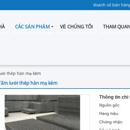
doanh số bán hàng
HÀ
CÁC SẢN PHẨM
VỀ CHÚNG TÔI
THAM QUAN
ưới thép hàn mạ kẽm
Tấm lưới thép hàn mạ kẽm
Thông tin chi 
Nguồn gốc:
Hàng hiệu:
Chứng nhận: