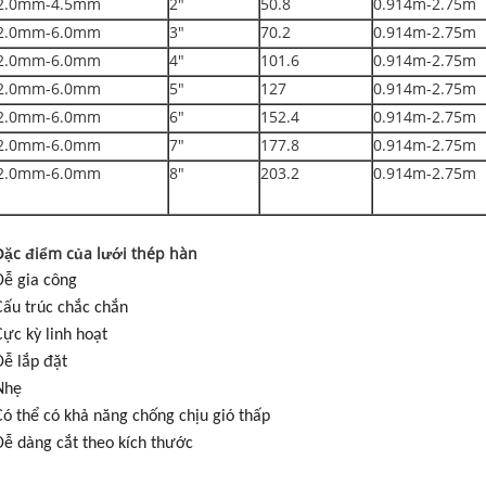
2.0mm-4.5mm
2"
50.8
0.914m-2.75m
2.0mm-6.0mm
3"
70.2
0.914m-2.75m
2.0mm-6.0mm
4"
101.6
0.914m-2.75m
2.0mm-6.0mm
5"
127
0.914m-2.75m
2.0mm-6.0mm
6"
152.4
0.914m-2.75m
2.0mm-6.0mm
7"
177.8
0.914m-2.75m
2.0mm-6.0mm
8"
203.2
0.914m-2.75m
Đặc điểm của lưới thép hàn
Dễ gia công
Cấu trúc chắc chắn
Cực kỳ linh hoạt
Dễ lắp đặt
Nhẹ
Có thể có khả năng chống chịu gió thấp
Dễ dàng cắt theo kích thước