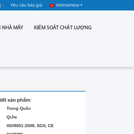
 :
Yêu cầu báo giá
Vietnamese
 NHÀ MÁY
KIỂM SOÁT CHẤT LƯỢNG
tiết sản phẩm:
Trung Quốc
QiJie
ISO9001:2008, SGS, CE