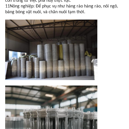
côn trùng từ việc phá hủy thực vật.
11Nông nghiệp: Để phục vụ như hàng rào hàng rào, nôi ngô,
bảng bóng vật nuôi, và chăn nuôi tạm thời.