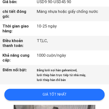
Giá bán:
USD9.90-USD45.90
QUAN
NHÀ
chi tiết đóng
Màng nhựa hoặc giấy chống nước
gói:
MÁY
Thời gian giao
10-25 ngày
hàng:
KIỂM
Điều khoản
TT,LC,
SOÁT
thanh toán:
CHẤT
Khả năng cung
1000 cuộn/ngày
LƯỢNG
cấp:
Điểm nổi bật:
,
Bảng lưới sợi hàn galvanized
,
LIÊN
lưới thép hàn trực tiếp từ nhà máy
lưới thép hàn để bán
HỆ
CHÚNG
GIÁ TỐT NHẤT
TÔI