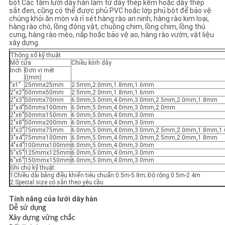
bột.Các tấm lưới dây hàn làm từ dây thép kẽm hoặc dây thép
sắt đen, cũng có thể được phủ PVC hoặc lớp phủ bột để bảo vệ
chúng khỏi ăn mòn và rỉ sét.hàng rào an ninh, hàng rào kim loại,
hàng rào chó, lồng động vật, chuồng chim, lồng chim, lồng thú
cưng, hàng rào mèo, nắp hoặc bảo vệ ao, hàng rào vườn, vật liệu
xây dựng.
Thông số kỹ thuật
Mở cửa
Chiều kính dây
Inch
Đơn vị mét
((mm)
"x1"
25mmx25mm
2.5mm,2.0mm,1.8mm,1.6mm
2"x2"
50mmx50mm
2.5mm,2.0mm,1.8mm,1.6mm
2"x3"
50mmx70mm
6.0mm,5.0mm,4.0mm,3.0mm,2.5mm,2.0mm,1.8mm
2"x4"
50mmx100mm
6.0mm,5.0mm,4.0mm,3.0mm,2.0mm
2"x6"
50mmx150mm
6.0mm,5.0mm,4.0mm,3.0mm
2"x8"
50mmx200mm
6.0mm,5.0mm,4.0mm,3.0mm
3"x3"
75mmx75mm
6.0mm,5.0mm,4.0mm,3.0mm,2.5mm,2.0mm,1.8mm,1
3"x4"
75mmx100mm
6.0mm,5.0mm,4.0mm,3.0mm,2.5mm,2.0mm,1.8mm
4"x4"
100mmx100mm
6.0mm,5.0mm,4.0mm,3.0mm
5"x5"
125mmx125mm
6.0mm,5.0mm,4.0mm,3.0mm
6"x6"
150mmx150mm
6.0mm,5.0mm,4.0mm,3.0mm
Ghi chú kỹ thuật:
1Chiều dài bảng điều khiển tiêu chuẩn:0.5m-5.8m; Độ rộng:0.5m-2.4m
2.Special size có sẵn theo yêu cầu
Tính năng của lưới dây hàn
Dễ sử dụng
Xây dựng vững chắc