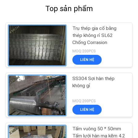
Top sản phẩm
Trụ thép gia cố bằng
thép không rỉ SL62
Chống Corrasion
MOQ:200PCS
LIÊN HỆ
SS304 Sợi hàn thép
không gỉ
MOQ:200PCS
LIÊN HỆ
Tấm vuông 50 * 50mm
Tấm lưới hàn mạ kẽm 4.2