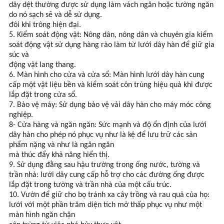
dây dệt thường được sử dụng làm vách ngăn hoặc tường ngăn
do nó sạch sẽ và dễ sử dụng.
đôi khi trông hiện đại.
5. Kiểm soát động vật: Nông dân, nông dân và chuyên gia kiểm
soát động vật sử dụng hàng rào làm từ lưới dây hàn để giữ gia
súc và
động vật lang thang.
6. Màn hình cho cửa và cửa sổ: Màn hình lưới dây hàn cung
cấp một vật liệu bền và kiểm soát côn trùng hiệu quả khi được
lắp đặt trong cửa sổ.
7. Bảo vệ máy: Sử dụng bảo vệ vải dây hàn cho máy móc công
nghiệp.
8- Cửa hàng và ngăn ngăn: Sức mạnh và độ ổn định của lưới
dây hàn cho phép nó phục vụ như là kệ để lưu trữ các sản
phẩm nặng và như là ngăn ngăn
mà thúc đẩy khả năng hiển thị.
9. Sử dụng đằng sau hậu trường trong ống nước, tường và
trần nhà: lưới dây cung cấp hỗ trợ cho các đường ống được
lắp đặt trong tường và trần nhà của một cấu trúc.
10. Vườn để giữ cho bọ tránh xa cây trồng và rau quả của họ:
lưới với một phần trăm diện tích mở thấp phục vụ như một
màn hình ngăn chặn