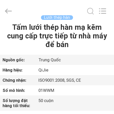
2026
Hebei
Qijie
Wire
Mesh
Lưới thép hàn
MFG
Co.,
Ltd.
Tấm lưới thép hàn mạ kẽm
NHÀ
All
Rights
cung cấp trực tiếp từ nhà máy
Reserved.
CÁC
để bán
SẢN
PHẨM
Nguồn gốc:
Trung Quốc
Hàng hiệu:
QiJie
VỀ
Chứng nhận:
ISO9001:2008, SGS, CE
CHÚNG
Số mô hình:
01WWM
TÔI
Số lượng đặt
50 cuộn
hàng tối thiểu:
THAM