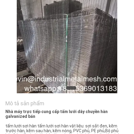
YÊU
CẦU
BÁO
GIÁ
SƠ
ĐỒ
TRANG
WEB
Mô tả sản phẩm
PRIVACY
Nhà máy trực tiếp cung cấp tấm lưới dây chuyền hàn
galvanized bán
POLICY
tấm lưới sợi hàn tấm lưới sợi hàn vật liệu: sợi sắt đen, kẽm
trước hàn, kẽm sau hàn, kẽm nóng, PVC phủ, PE phủ,Bộ phủ